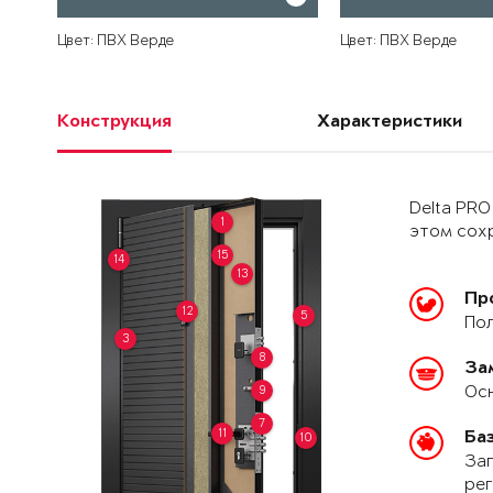
Цвет: ПВХ Верде
Цвет: ПВХ Верде
Конструкция
Характеристики
Delta PRO
1
этом сохр
15
14
13
Пр
12
5
Пол
3
8
За
Осн
9
7
11
Ба
10
Зап
рег