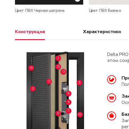
Цвет: ПВХ Черная шагрень
Цвет: ПВХ Бьянко
Конструкция
Характеристики
Delta PRO
1
этом сохр
15
14
13
Пр
12
5
Пол
3
8
За
Осн
9
7
11
Ба
10
Зап
рег