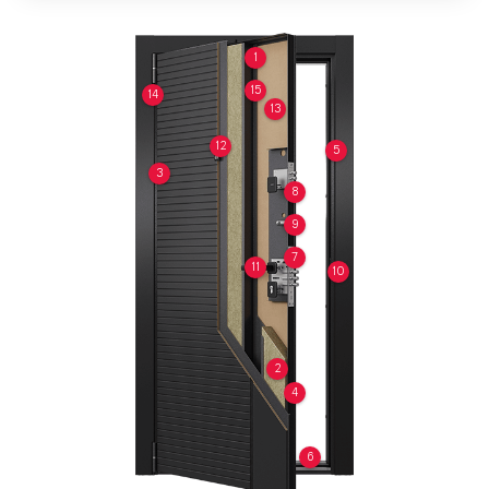
1
15
14
13
12
5
3
8
9
7
11
10
2
4
6