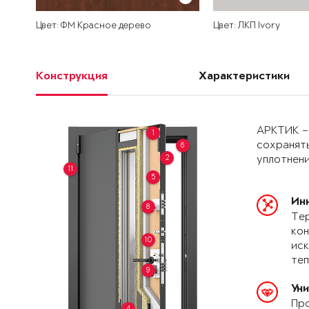
Цвет: ФМ Красное дерево
Цвет: ЛКП Ivory
Конструкция
Характеристики
АРКТИК –
1
сохранять
6
2
уплотнени
11
5
Ин
8
Тер
кон
10
иск
теп
9
Ун
Про
4