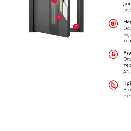
доб
вас
3
На
7
Осо
над
кон
Уд
Опц
тер
дли
Тр
В к
сте