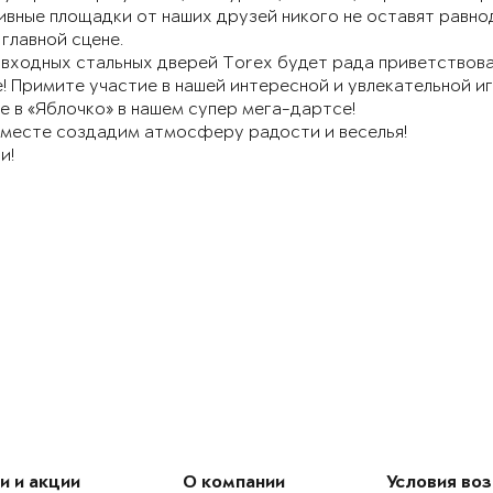
вные площадки от наших друзей никого не оставят равно
 главной сцене.
входных стальных дверей Torex будет рада приветствова
! Примите участие в нашей интересной и увлекательной и
е в «Яблочко» в нашем супер мега-дартсе!
вместе создадим атмосферу радости и веселья!
и!
и и акции
О компании
Условия во