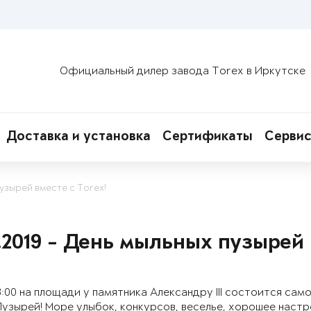
Официальный дилер завода Torex в Иркутске
Доставка и установка
Сертификаты
Сервис
пузырей вместе с Torex!
5.2019 - День мыльных пузырей 
13:00 на площади у памятника Александру III состоится са
узырей! Море улыбок, конкурсов, веселье, хорошее настро