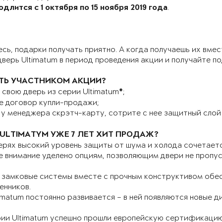
.
длится с 1 октября по 15 ноября 2019 года
сь, подарки получать приятно. А когда получаешь их вме
верь Ultimatum в период проведения акции и получайте п
АТЬ УЧАСТНИКОМ АКЦИИ?
свою дверь из серии Ultimatum
;
*
е договор купли-продажи;
у менеджера скрэтч-карту, сотрите с нее защитный слой
ULTIMATYM УЖЕ 7 ЛЕТ ХИТ ПРОДАЖ?
ерях высокий уровень защиты от шума и холода сочетает
 внимание уделено опциям, позволяющим двери не пропуска
 замковые системы вместе с прочным конструктивом обе
енников.
imatum постоянно развивается – в ней появляются новые
рии Ultimatum успешно прошли европейскую сертификацию 