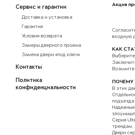
Акция про
Сервис и гарантии
Доставка и установка
Гарантия
Согласите
Условия возврата
входную д
Замеры дверного проема
КАК СТ
Замена двери «под ключ»
Выберите 
Заключит
Контакты
Возьмите 
Политика
ПОЧЕМУ 
конфиденциальности
В этих дв
Отдельное
подъезда.
Надежные
злоумышл
Серия Ult
трендам.
Двери се