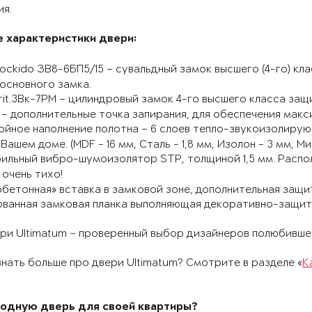
ия.
 характеристики двери:
lockido ЗВ8-6БП5/15 – сувальдный замок высшего (4-го) к
основного замка.⠀
rit.3Вк-7РМ – цилиндровый замок 4-го высшего класса защ
– дополнительные точка запирания, для обеспечения мак
лойное наполнение полотна – 6 слоев тепло-звукоизоли
Вашем доме. (MDF - 16 мм, Сталь - 1,8 мм, Изолон - 3 мм, Ми
ильный вибро-шумоизолятор STP, толщиной 1,5 мм. Распо
 очень тихо!⠀
обетонная» вставка в замковой зоне, дополнительная защ
ованная замковая планка выполняющая декоративно-защи
ери Ultimatum – проверенный выбор дизайнеров полюбивш
нать больше про двери Ultimatum? Смотрите в разделе «
К
одную дверь для своей квартиры?