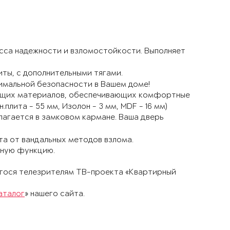
ласса надежности и взломостойкости. Выполняет
иты, с дополнительными тягами.
симальной безопасности в Вашем доме!⠀
рующих материалов, обеспечивающих комфортные
н.плита - 55 мм, Изолон - 3 мм, MDF - 16 мм)⠀
лагается в замковом кармане. Ваша дверь
ита от вандальных методов взлома.⠀
тную функцию.
егося телезрителям ТВ-проекта «Квартирный
аталог
» нашего сайта.