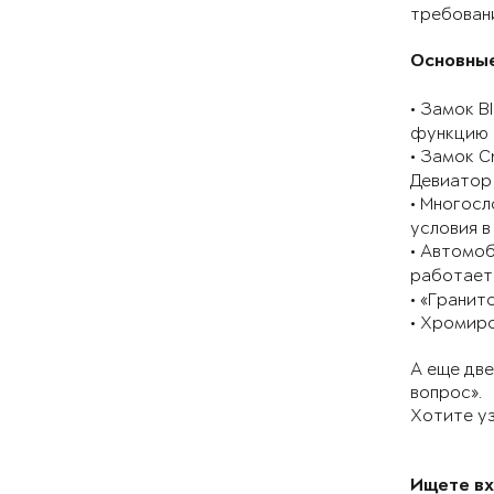
требован
Основные
⠀
• Замок B
функцию 
• Замок C
Девиатор 
• Многос
условия в 
• Автомоб
работает
• «Гранит
• Хромир
А еще дв
вопрос».
Хотите уз
Ищете вх