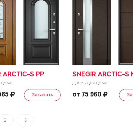
 ARCTIC-S PP
SNEGIR ARCTIC-S
 дома
Дверь для дома
 585
от 75 960
Заказать
За
2
3