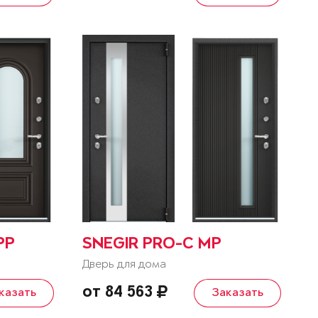
PP
SNEGIR PRO-C MP
Дверь для дома
от 84 563
казать
Заказать