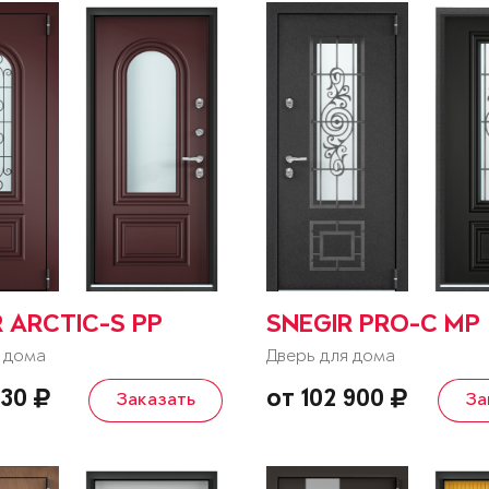
 ARCTIC-S PP
SNEGIR PRO-C MP
 дома
Дверь для дома
630
от 102 900
Заказать
За