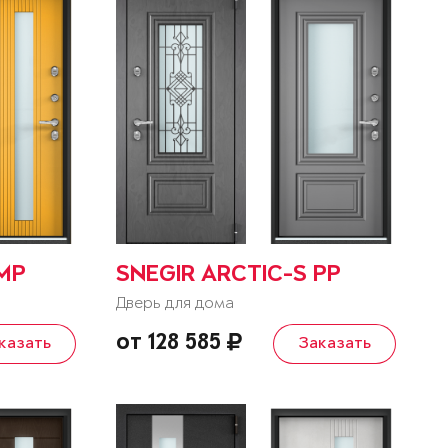
 MP
SNEGIR ARCTIC-S PP
Дверь для дома
от 128 585
казать
Заказать