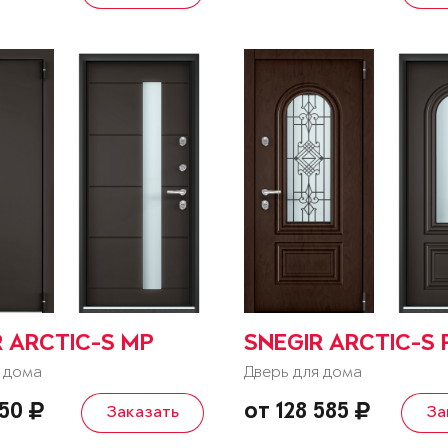
R ARCTIC-S MP
SNEGIR ARCTIC-S 
 дома
Дверь для дома
850
от 128 585
Заказать
За