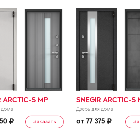
R ARCTIC-S MP
SNEGIR ARCTIC-S
 дома
Дверь для дома
850
от 77 375
Заказать
За