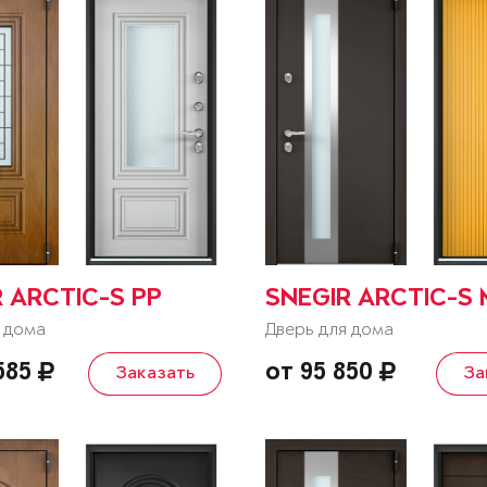
 ARCTIC-S PP
SNEGIR ARCTIC-S
 дома
Дверь для дома
 585
от 95 850
Заказать
За